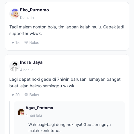
Eko_Purnomo
Kemarin
Tadi malem nonton bola, tim jagoan kalah mulu. Capek jadi
supporter wkwk.
♥ 15
💬 Balas
Indra_Jaya
4 hari lalu
Lagi dapet hoki gede di 7hiwin barusan, lumayan banget
buat jajan bakso seminggu wkwk.
♥ 20
💬 Balas
Agus_Pratama
4 hari lalu
Wah bagi-bagi dong hokinya! Gue seringnya
malah zonk terus.