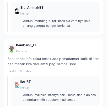
Siti_Aminah88
Kemarin
Waduh, mending di roll-back aja versinya kalo
emang ganggu banget kerjanya.
Bambang_H
Kemarin
Baru dapet info kalau besok ada pemadaman listrik di area
perumahan kita dari jam 9 pagi sampai sore.
♥ 40
💬 Balas
Ibu_RT
Kemarin
Waduh, makasih infonya pak. Harus siap-siap cas
powerbank nih sebelum mati lampu.