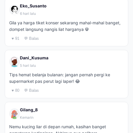
Eko_Susanto
6 hari lalu
Gila ya harga tiket konser sekarang mahal-mahal banget,
dompet langsung nangis liat harganya 💀
♥ 91
💬 Balas
Dani_Kusuma
5 hari lalu
Tips hemat belanja bulanan: jangan pernah pergi ke
supermarket pas perut lagi laper! 😂
♥ 80
💬 Balas
Gilang_8
Kemarin
Nemu kucing liar di depan rumah, kasihan banget