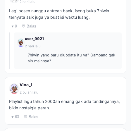
2 hari lalu
Lagi bosen nunggu antrean bank, iseng buka 7hiwin
ternyata asik juga ya buat isi waktu luang.
♥ 9
💬 Balas
user_9921
2 hari lalu
7hiwin yang baru diupdate itu ya? Gampang gak
sih mainnya?
Vina_L
2 bulan lalu
Playlist lagu tahun 2000an emang gak ada tandingannya,
bikin nostalgia parah.
♥ 63
💬 Balas