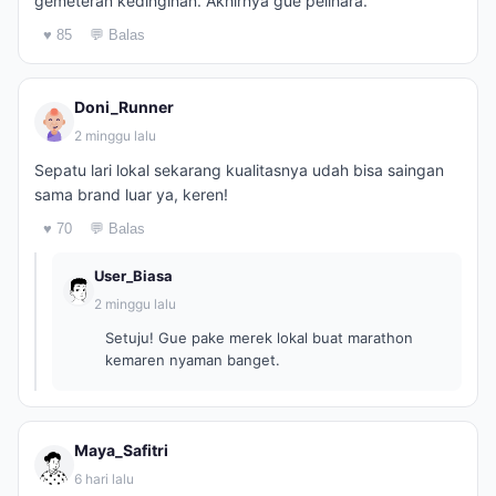
gemeteran kedinginan. Akhirnya gue pelihara.
♥ 85
💬 Balas
Doni_Runner
2 minggu lalu
Sepatu lari lokal sekarang kualitasnya udah bisa saingan
sama brand luar ya, keren!
♥ 70
💬 Balas
User_Biasa
2 minggu lalu
Setuju! Gue pake merek lokal buat marathon
kemaren nyaman banget.
Maya_Safitri
6 hari lalu