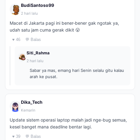
BudiSantoso99
2 hari lalu
Macet di Jakarta pagi ini bener-bener gak ngotak ya,
udah satu jam cuma gerak dikit 😤
♥ 46
💬 Balas
Siti_Rahma
2 hari lalu
Sabar ya mas, emang hari Senin selalu gitu kalau
arah ke pusat.
Dika_Tech
Kemarin
Update sistem operasi laptop malah jadi nge-bug semua,
kesel banget mana deadline bentar lagi.
♥ 39
💬 Balas