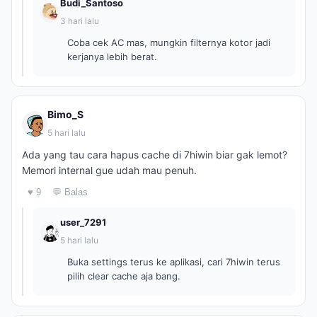
Budi_Santoso
3 hari lalu
Coba cek AC mas, mungkin filternya kotor jadi
kerjanya lebih berat.
Bimo_S
5 hari lalu
Ada yang tau cara hapus cache di 7hiwin biar gak lemot?
Memori internal gue udah mau penuh.
♥ 9
💬 Balas
user_7291
5 hari lalu
Buka settings terus ke aplikasi, cari 7hiwin terus
pilih clear cache aja bang.