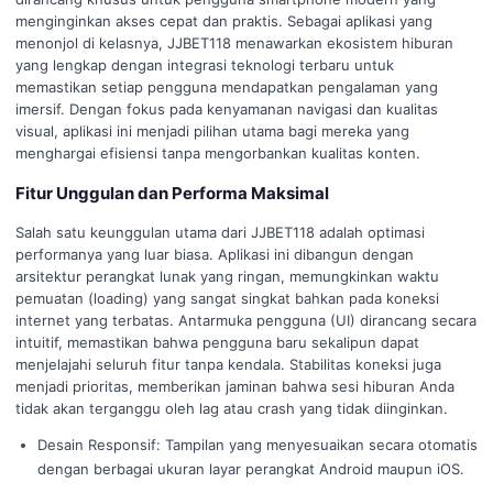
menginginkan akses cepat dan praktis. Sebagai aplikasi yang
menonjol di kelasnya, JJBET118 menawarkan ekosistem hiburan
yang lengkap dengan integrasi teknologi terbaru untuk
memastikan setiap pengguna mendapatkan pengalaman yang
imersif. Dengan fokus pada kenyamanan navigasi dan kualitas
visual, aplikasi ini menjadi pilihan utama bagi mereka yang
menghargai efisiensi tanpa mengorbankan kualitas konten.
Fitur Unggulan dan Performa Maksimal
Salah satu keunggulan utama dari JJBET118 adalah optimasi
performanya yang luar biasa. Aplikasi ini dibangun dengan
arsitektur perangkat lunak yang ringan, memungkinkan waktu
pemuatan (loading) yang sangat singkat bahkan pada koneksi
internet yang terbatas. Antarmuka pengguna (UI) dirancang secara
intuitif, memastikan bahwa pengguna baru sekalipun dapat
menjelajahi seluruh fitur tanpa kendala. Stabilitas koneksi juga
menjadi prioritas, memberikan jaminan bahwa sesi hiburan Anda
tidak akan terganggu oleh lag atau crash yang tidak diinginkan.
Desain Responsif: Tampilan yang menyesuaikan secara otomatis
dengan berbagai ukuran layar perangkat Android maupun iOS.