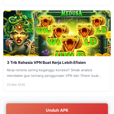
3 Trik Rahasia VPN Buat Kerja Lebih Efisien
Kerja remote sering keganggu koneksi? Simak analisis
mendalam gue tentang penggunaan VPN dari 7hiwin buat
ningkatin produktivitas kerja.
05 Mei 2026
Unduh APK